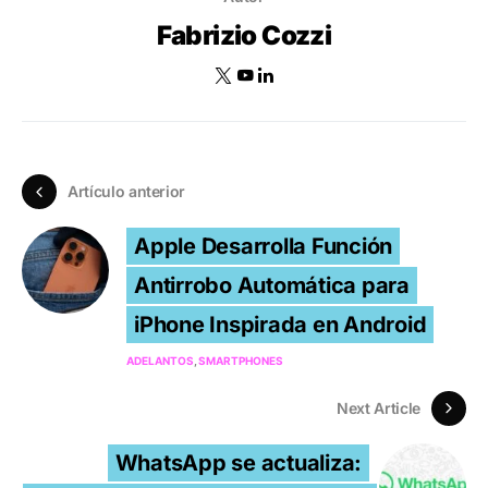
Fabrizio Cozzi
Artículo anterior
Apple Desarrolla Función
Antirrobo Automática para
iPhone Inspirada en Android
ADELANTOS
SMARTPHONES
Next Article
WhatsApp se actualiza: