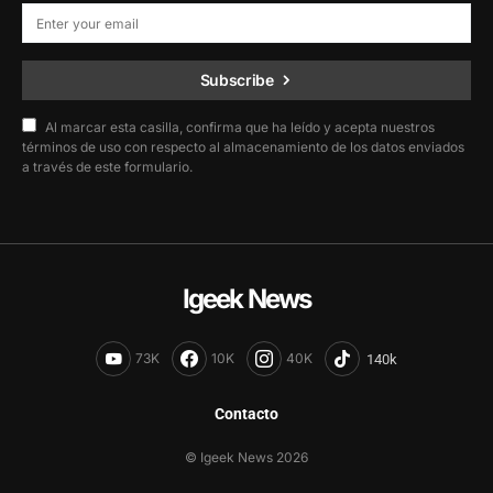
Subscribe
Al marcar esta casilla, confirma que ha leído y acepta nuestros
términos de uso con respecto al almacenamiento de los datos enviados
a través de este formulario.
Igeek News
73K
10K
40K
Contacto
© Igeek News 2026