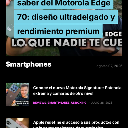
saber del Motorola Edge
70: diseño ultradelgado y
rendimiento premium
JULIO 28, 2026
Smartphones
agosto 07, 2026
Conocé el nuevo Motorola Signature: Potencia
extrema y cámaras de otro nivel
REVIEWS
SMARTPHONES
UNBOXING
JULIO 28, 2026
Apple redefine el acceso a sus productos con
un innovador sistema de suscripción