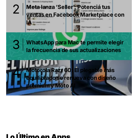
Meta lanza ‘Seller’: Potenciá tus
ventas en Facebook Marketplace con
IA
WhatsApp para Mac te permite elegir
la frecuencia de sus actualizaciones
Motorola Razr 60: El plegable más
equilibrado se renueva con diseño
premium y Moto AI
Lo Último en Apps