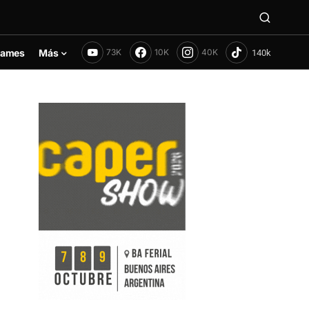
ames
Más
73K
10K
40K