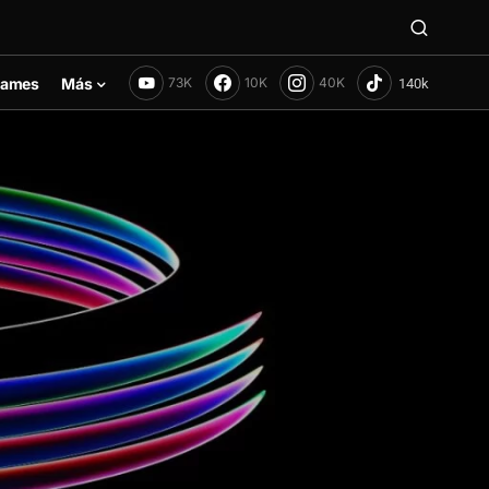
ames
Más
73K
10K
40K