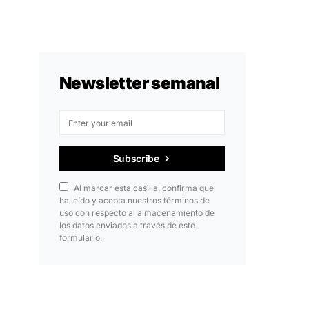
Newsletter semanal
Subscribe
Al marcar esta casilla, confirma que
ha leído y acepta nuestros términos de
uso con respecto al almacenamiento de
los datos enviados a través de este
formulario.