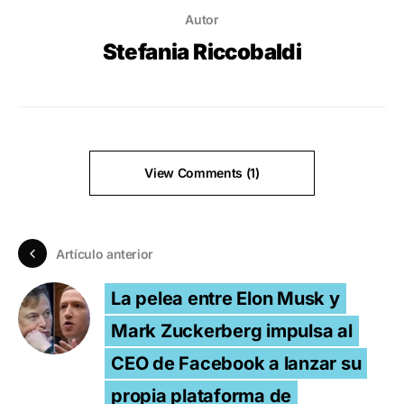
Autor
Stefania Riccobaldi
View Comments (1)
Artículo anterior
La pelea entre Elon Musk y
Mark Zuckerberg impulsa al
CEO de Facebook a lanzar su
propia plataforma de