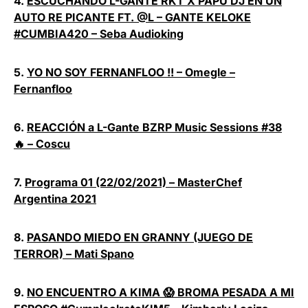
4.​
ESCUCHANDO L-GANTE RKT X PAPU DJ EN UN
AUTO RE PICANTE FT. @L – GANTE KELOKE
#CUMBIA420 – Seba Audioking
5.​
YO NO SOY FERNANFLOO !! – Omegle –
Fernanfloo
6.
REACCIÓN a L-Gante BZRP Music Sessions #38
🔥 – Coscu
7.
Programa 01 (22/02/2021) – MasterChef
Argentina 2021
8.
PASANDO MIEDO EN GRANNY (JUEGO DE
TERROR) – Mati Spano
9.
NO ENCUENTRO A KIMA 😱 BROMA PESADA A MI