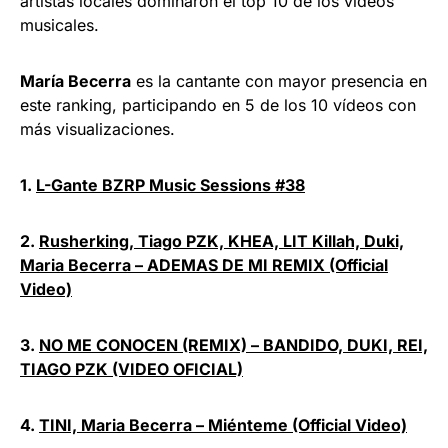
artistas locales dominaron el top 10 de los vídeos
musicales.
María Becerra
es la cantante con mayor presencia en
este ranking, participando en 5 de los 10 vídeos con
más visualizaciones.
1.
L-Gante BZRP Music Sessions #38
2.
Rusherking, Tiago PZK, KHEA, LIT Killah, Duki,
Maria Becerra – ADEMAS DE MI REMIX (Official
Video)
3.
NO ME CONOCEN (REMIX) – BANDIDO, DUKI, REI,
TIAGO PZK (VIDEO OFICIAL)
4.
TINI, Maria Becerra – Miénteme (Official Video)