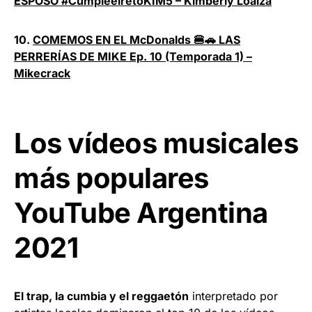
ESPOSO #CumpleelretoKIM5 – Kimberly Loaiza
10.
COMEMOS EN EL McDonalds 🍔🚗 LAS
PERRERÍAS DE MIKE Ep. 10 (Temporada 1) –
Mikecrack
Los vídeos musicales
más populares
YouTube Argentina
2021
El trap, la cumbia y el reggaetón
interpretado por