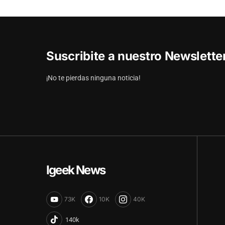
Suscribite a nuestro Newslett
¡No te pierdas ninguna noticia!
Igeek News
73K
10K
40K