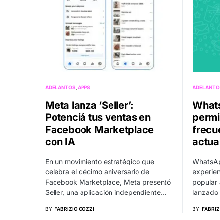
ADELANTOS
APPS
ADELANTO
Meta lanza ‘Seller’:
Whats
Potenciá tus ventas en
permit
Facebook Marketplace
frecu
con IA
actua
En un movimiento estratégico que
WhatsAp
celebra el décimo aniversario de
experien
Facebook Marketplace, Meta presentó
popular 
Seller, una aplicación independiente…
lanzado
BY
FABRIZIO COZZI
BY
FABRIZ