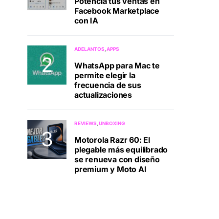
Potenciá tus ventas en
Facebook Marketplace
con IA
ADELANTOS
APPS
WhatsApp para Mac te
permite elegir la
frecuencia de sus
actualizaciones
REVIEWS
UNBOXING
Motorola Razr 60: El
plegable más equilibrado
se renueva con diseño
premium y Moto AI