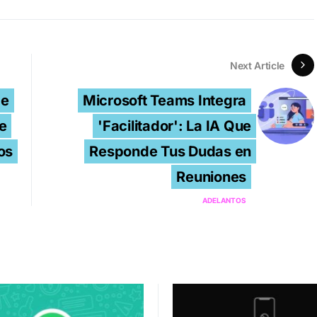
Next Article
de
Microsoft Teams Integra
e
'Facilitador': La IA Que
os
Responde Tus Dudas en
Reuniones
ADELANTOS