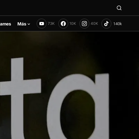
ames
Más
73K
10K
40K