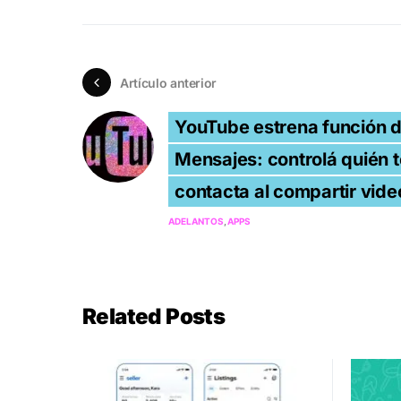
Artículo anterior
YouTube estrena función 
Mensajes: controlá quién t
contacta al compartir vide
ADELANTOS
APPS
Related Posts