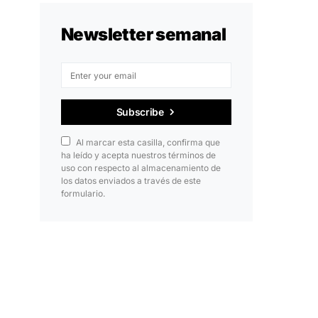
Newsletter semanal
Subscribe
Al marcar esta casilla, confirma que
ha leído y acepta nuestros términos de
uso con respecto al almacenamiento de
los datos enviados a través de este
formulario.