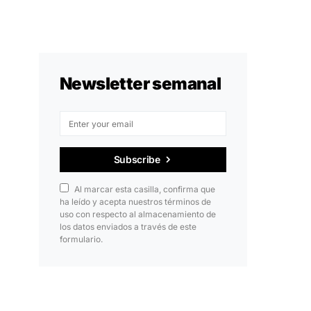
Newsletter semanal
Subscribe
Al marcar esta casilla, confirma que
ha leído y acepta nuestros términos de
uso con respecto al almacenamiento de
los datos enviados a través de este
formulario.