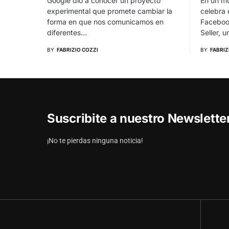
Google dio a conocer un proyecto
En un mo
experimental que promete cambiar la
celebra 
forma en que nos comunicamos en
Faceboo
diferentes…
Seller, 
BY
FABRIZIO COZZI
BY
FABRIZ
Suscribite a nuestro Newslett
¡No te pierdas ninguna noticia!