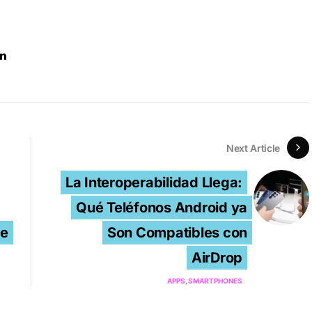
Next Article
La Interoperabilidad Llega:
Qué Teléfonos Android ya
de
Son Compatibles con
AirDrop
APPS
SMARTPHONES