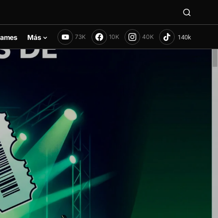
ames
Más
73K
10K
40K