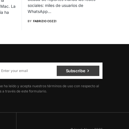
la
sociales: miles de usuarios de
 Mac. La
WhatsApp…
ía ha
BY
FABRIZIO COZZI
Subscribe
ue ha leído y acepta nuestros términos de uso con respecto al
 a través de este formulario.