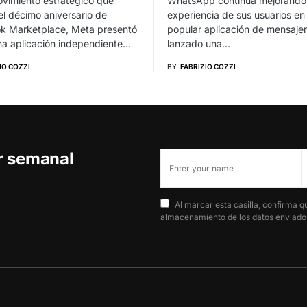
vimiento estratégico que
WhatsApp continúa mejorando 
el décimo aniversario de
experiencia de sus usuarios en
k Marketplace, Meta presentó
popular aplicación de mensajer
una aplicación independiente…
lanzado una…
IO COZZI
BY
FABRIZIO COZZI
er semanal
Al marcar esta casilla, confirma q
almacenamiento de los datos enviados