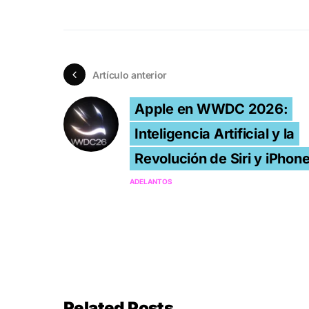
Artículo anterior
Apple en WWDC 2026:
Inteligencia Artificial y la
Revolución de Siri y iPhon
ADELANTOS
Related Posts