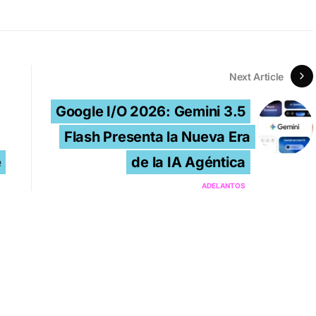
Next Article
Google I/O 2026: Gemini 3.5
Flash Presenta la Nueva Era
e
de la IA Agéntica
ADELANTOS