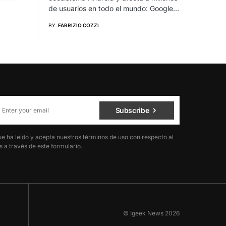
de usuarios en todo el mundo: Google…
BY
FABRIZIO COZZI
Subscribe
ue ha leído y acepta nuestros términos de uso con respecto al
 a través de este formulario.
© Igeek News 2026