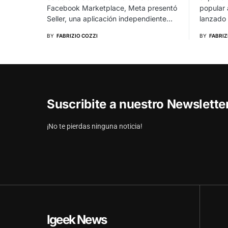
Facebook Marketplace, Meta presentó
popular 
Seller, una aplicación independiente…
lanzado
BY
FABRIZIO COZZI
BY
FABRIZ
Suscribite a nuestro Newslett
¡No te pierdas ninguna noticia!
Igeek News