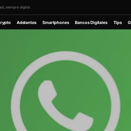
d, siempre digital.
rypto
Adelantos
Smartphones
Bancos Digitales
Tips
G