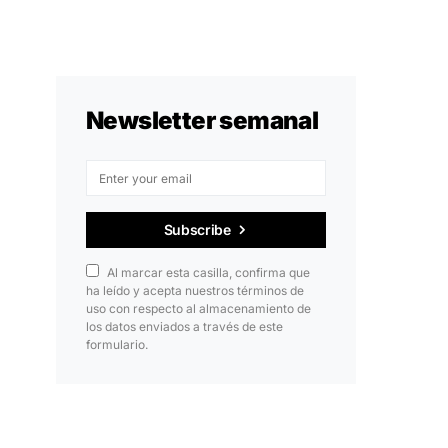
Newsletter semanal
Subscribe
Al marcar esta casilla, confirma que
ha leído y acepta nuestros términos de
uso con respecto al almacenamiento de
los datos enviados a través de este
formulario.