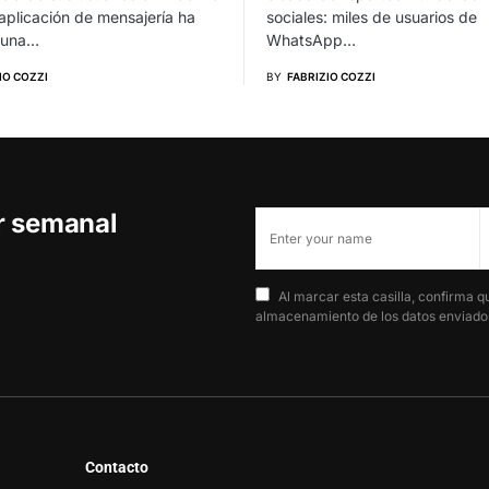
aplicación de mensajería ha
sociales: miles de usuarios de
 una…
WhatsApp…
IO COZZI
BY
FABRIZIO COZZI
er semanal
Al marcar esta casilla, confirma q
almacenamiento de los datos enviados
Contacto