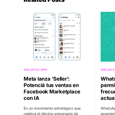
ADELANTOS
APPS
ADELANTO
Meta lanza ‘Seller’:
Whats
Potenciá tus ventas en
permit
Facebook Marketplace
frecu
con IA
actua
En un movimiento estratégico que
WhatsAp
celebra el décimo aniversario de
experien