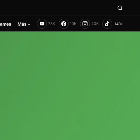
ames
Más
73K
10K
40K