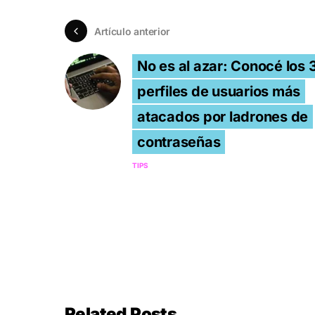
Artículo anterior
No es al azar: Conocé los 
perfiles de usuarios más
atacados por ladrones de
contraseñas
TIPS
Related Posts