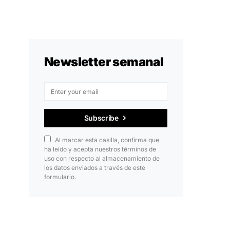
Newsletter semanal
Subscribe
Al marcar esta casilla, confirma que
ha leído y acepta nuestros términos de
uso con respecto al almacenamiento de
los datos enviados a través de este
formulario.