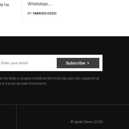
WhatsApp…
ía ha
BY
FABRIZIO COZZI
Subscribe
ue ha leído y acepta nuestros términos de uso con respecto al
 a través de este formulario.
© Igeek News 2026