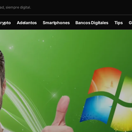
d, siempre digital.
rypto
Adelantos
Smartphones
Bancos Digitales
Tips
G