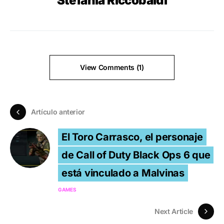
Stefania Riccobaldi
View Comments (1)
Artículo anterior
El Toro Carrasco, el personaje
de Call of Duty Black Ops 6 que
está vinculado a Malvinas
GAMES
Next Article