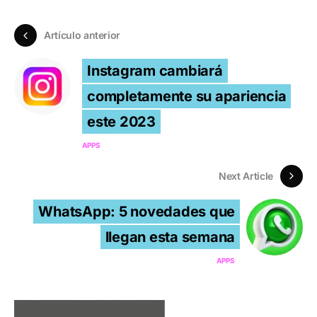
Artículo anterior
Instagram cambiará
completamente su apariencia
este 2023
APPS
Next Article
WhatsApp: 5 novedades que
llegan esta semana
APPS