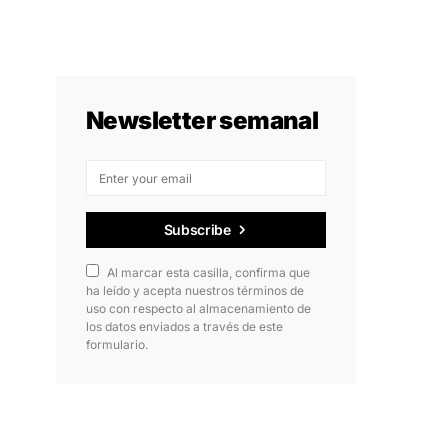
Newsletter semanal
Subscribe
Al marcar esta casilla, confirma que
ha leído y acepta nuestros términos de
uso con respecto al almacenamiento de
los datos enviados a través de este
formulario.