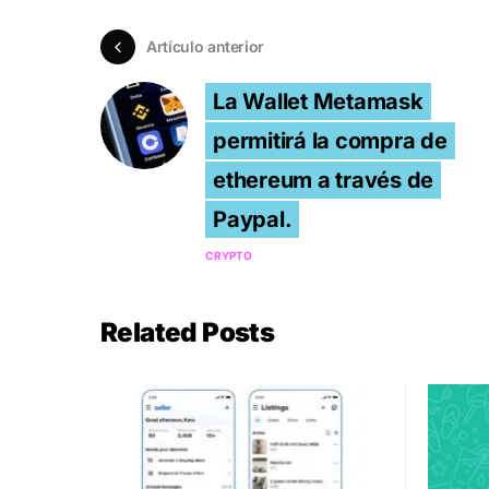
Artículo anterior
La Wallet Metamask
permitirá la compra de
ethereum a través de
Paypal.
CRYPTO
Related Posts