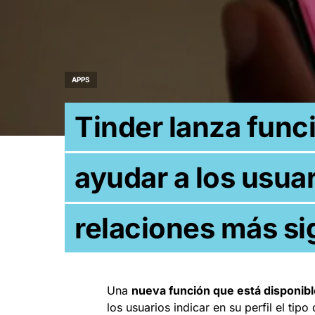
APPS
Tinder lanza func
ayudar a los usua
relaciones más si
Una
nueva función que está disponible
los usuarios indicar en su perfil el ti