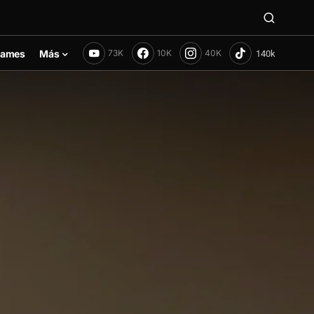
ames
Más
73K
10K
40K