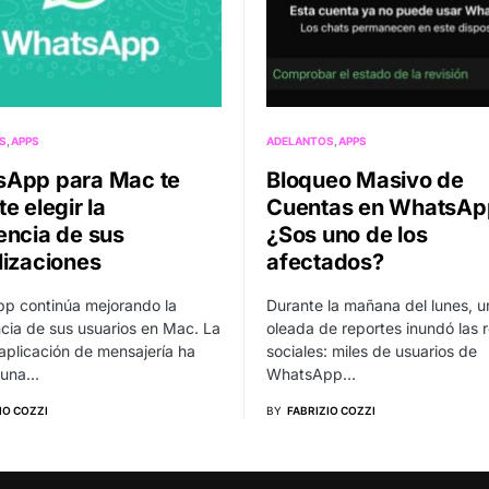
S
APPS
ADELANTOS
APPS
App para Mac te
Bloqueo Masivo de
e elegir la
Cuentas en WhatsAp
encia de sus
¿Sos uno de los
lizaciones
afectados?
p continúa mejorando la
Durante la mañana del lunes, u
cia de sus usuarios en Mac. La
oleada de reportes inundó las 
aplicación de mensajería ha
sociales: miles de usuarios de
 una…
WhatsApp…
IO COZZI
BY
FABRIZIO COZZI