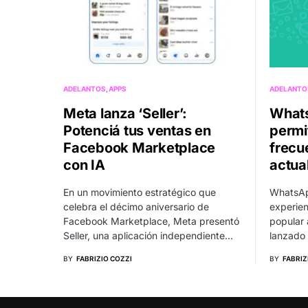
ADELANTOS
APPS
ADELANTO
Meta lanza ‘Seller’:
Whats
Potenciá tus ventas en
permit
Facebook Marketplace
frecu
con IA
actua
En un movimiento estratégico que
WhatsAp
celebra el décimo aniversario de
experien
Facebook Marketplace, Meta presentó
popular 
Seller, una aplicación independiente…
lanzado
BY
FABRIZIO COZZI
BY
FABRIZ