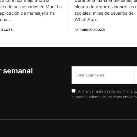
p continúa mejorando la
Durante la mañana del lunes, u
cia de sus usuarios en Mac. La
oleada de reportes inundó las 
aplicación de mensajería ha
sociales: miles de usuarios de
 una…
WhatsApp…
IO COZZI
BY
FABRIZIO COZZI
er semanal
Al marcar esta casilla, confirma q
almacenamiento de los datos enviados