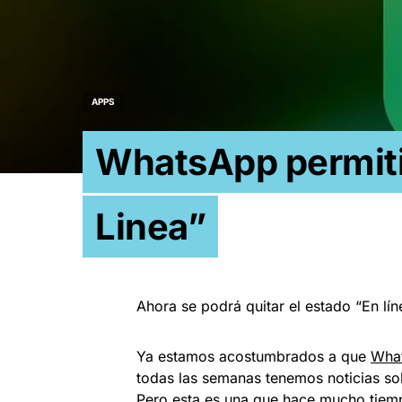
APPS
WhatsApp permitir
Linea”
Ahora se podrá quitar el estado “En l
Ya estamos acostumbrados a que
What
todas las semanas tenemos noticias sob
Pero esta es una que hace mucho tiem