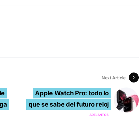
Next Article
de
Apple Watch Pro: todo lo
ega
que se sabe del futuro reloj
ADELANTOS