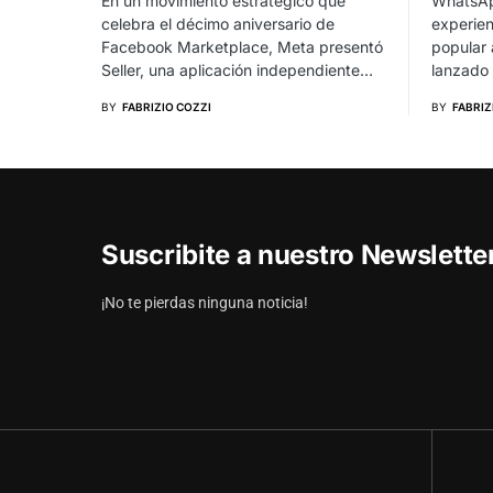
En un movimiento estratégico que
WhatsAp
celebra el décimo aniversario de
experien
Facebook Marketplace, Meta presentó
popular 
Seller, una aplicación independiente…
lanzado
BY
FABRIZIO COZZI
BY
FABRIZ
Suscribite a nuestro Newslett
¡No te pierdas ninguna noticia!