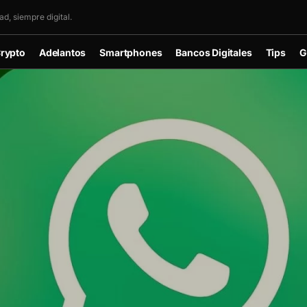
d, siempre digital.
rypto
Adelantos
Smartphones
Bancos Digitales
Tips
G