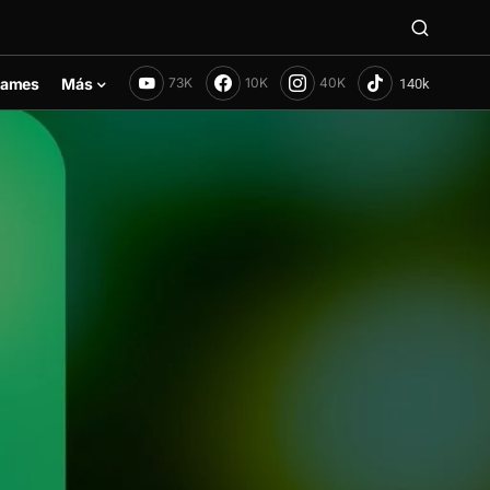
ames
Más
73K
10K
40K