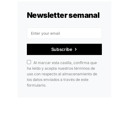
Newsletter semanal
Subscribe
Al marcar esta casilla, confirma que
ha leído y acepta nuestros términos de
uso con respecto al almacenamiento de
los datos enviados a través de este
formulario.