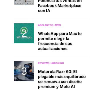
Potenciá tus ventas en
Facebook Marketplace
con IA
ADELANTOS
APPS
WhatsApp para Mac te
permite elegir la
frecuencia de sus
actualizaciones
REVIEWS
UNBOXING
Motorola Razr 60: El
plegable más equilibrado
se renueva con diseño
premium y Moto AI