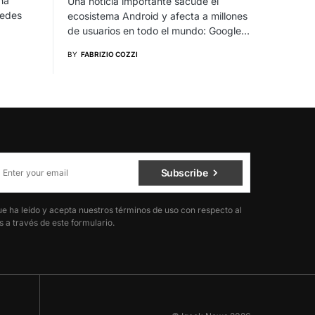
na
Una noticia importante sacude el
redes
ecosistema Android y afecta a millones
de usuarios en todo el mundo: Google…
BY
FABRIZIO COZZI
Subscribe
ue ha leído y acepta nuestros términos de uso con respecto al
 a través de este formulario.