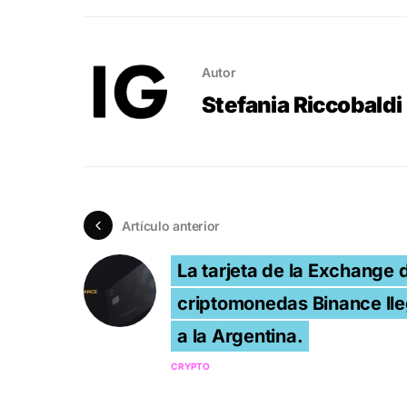
Autor
Stefania Riccobaldi
Artículo anterior
La tarjeta de la Exchange 
criptomonedas Binance ll
a la Argentina.
CRYPTO