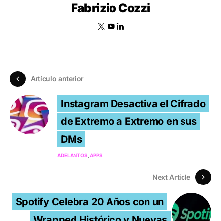
Fabrizio Cozzi
Artículo anterior
Instagram Desactiva el Cifrado
de Extremo a Extremo en sus
DMs
ADELANTOS
APPS
Next Article
Spotify Celebra 20 Años con un
Wrapped Histórico y Nuevas