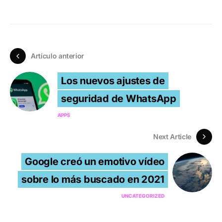
Artículo anterior
Los nuevos ajustes de
seguridad de WhatsApp
APPS
Next Article
Google creó un emotivo vídeo
sobre lo más buscado en 2021
UNCATEGORIZED