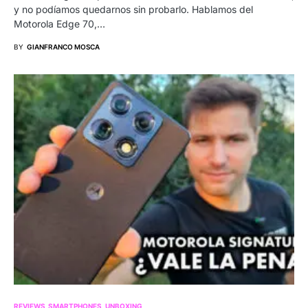
y no podíamos quedarnos sin probarlo. Hablamos del
Motorola Edge 70,…
BY
GIANFRANCO MOSCA
REVIEWS
SMARTPHONES
UNBOXING