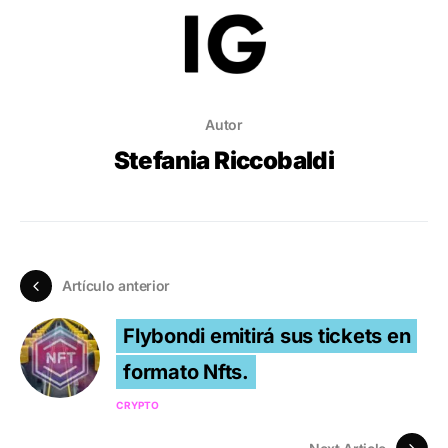
Autor
Stefania Riccobaldi
Artículo anterior
Flybondi emitirá sus tickets en
formato Nfts.
CRYPTO