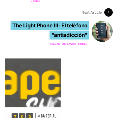
GAMES
Next Article
The Light Phone III: El teléfono
“antiadicción”
ADELANTOS
SMARTPHONES