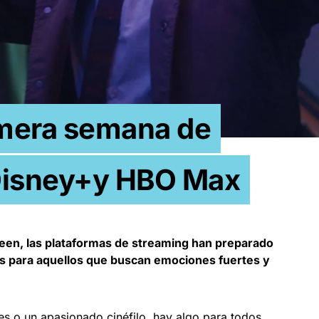
imera semana de
 Disney+y HBO Max
ween, las plataformas de streaming han preparado
es para aquellos que buscan emociones fuertes y
ies o un apasionado cinéfilo, hay algo para todos