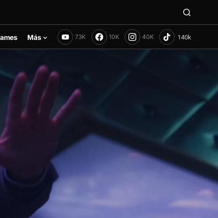
ames
Más
73K
10K
40K