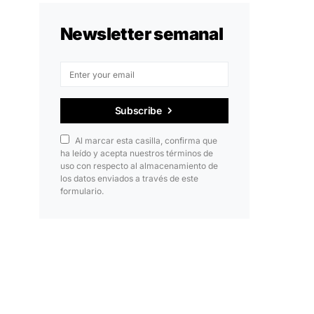
Newsletter semanal
Subscribe
Al marcar esta casilla, confirma que
ha leído y acepta nuestros términos de
uso con respecto al almacenamiento de
los datos enviados a través de este
formulario.