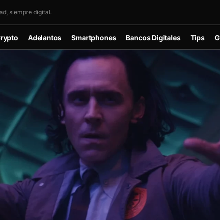
d, siempre digital.
rypto
Adelantos
Smartphones
Bancos Digitales
Tips
G