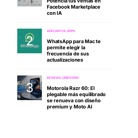
Potenciá tus ventas en
Facebook Marketplace
con IA
ADELANTOS
APPS
WhatsApp para Mac te
permite elegir la
frecuencia de sus
actualizaciones
REVIEWS
UNBOXING
Motorola Razr 60: El
plegable más equilibrado
se renueva con diseño
premium y Moto AI