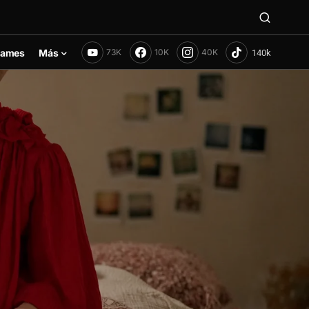
ames
Más
73K
10K
40K