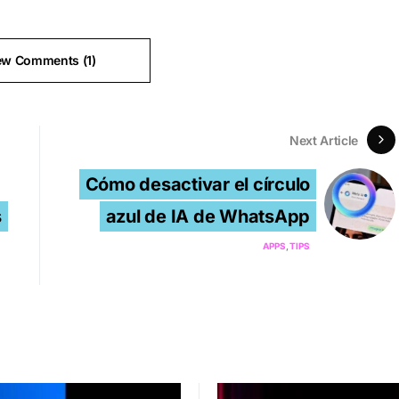
ew Comments (1)
Next Article
Cómo desactivar el círculo
s
azul de IA de WhatsApp
APPS
TIPS