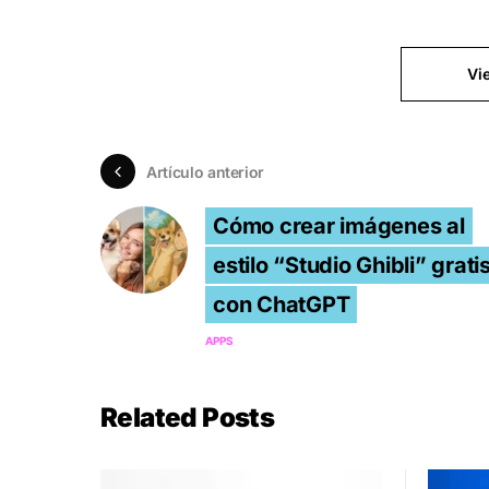
Vi
Artículo anterior
Cómo crear imágenes al
estilo “Studio Ghibli” grati
con ChatGPT
APPS
Related Posts