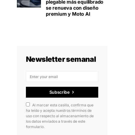
plegable más equilibrado
se renueva con diseño
premium y Moto AI
Newsletter semanal
Subscribe
Al marcar esta casilla, confirma que
ha leído y acepta nuestros términos de
uso con respecto al almacenamiento de
los datos enviados a través de este
formulario.