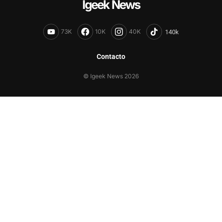
Igeek News
73K
10K
40K
Contacto
© Igeek News 2026