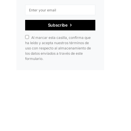
Subscribe
Al marcar esta casilla, confirma que
ha leído y acepta nuestros términos de
uso con respecto al almacenamiento de
los datos enviados a través de este
formulario.