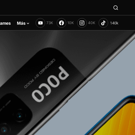
ames
Más
73K
10K
40K