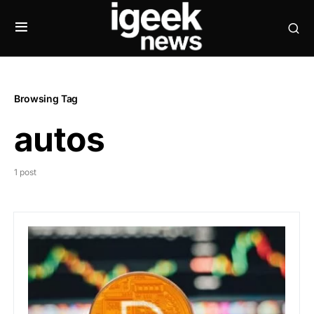
Browsing Tag
autos
1 post