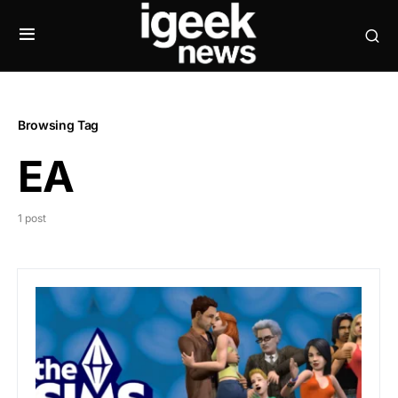
Browsing Tag
EA
1 post