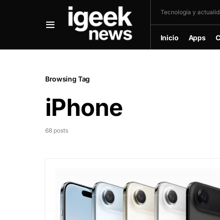
Tecnología y actualida
Inicio
Apps
C
Browsing Tag
iPhone
68 posts