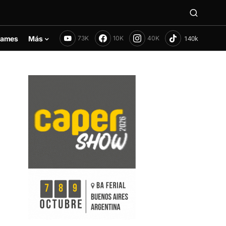
ames
Más
73K
10K
40K