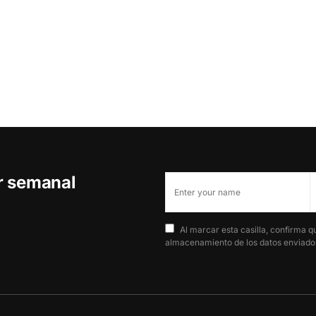
er semanal
Al marcar esta casilla, confirma q
almacenamiento de los datos enviados