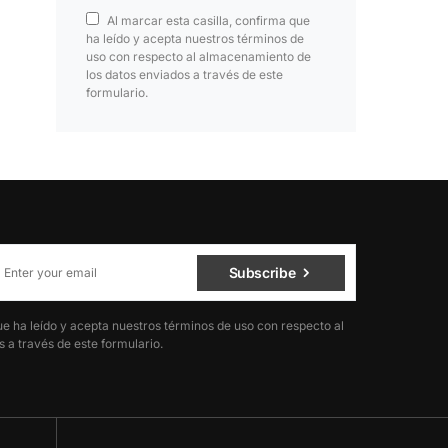
Al marcar esta casilla, confirma que
ha leído y acepta nuestros términos de
uso con respecto al almacenamiento de
los datos enviados a través de este
formulario.
Subscribe
ue ha leído y acepta nuestros términos de uso con respecto al
 a través de este formulario.