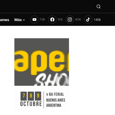
ames
Más
73K
10K
40K