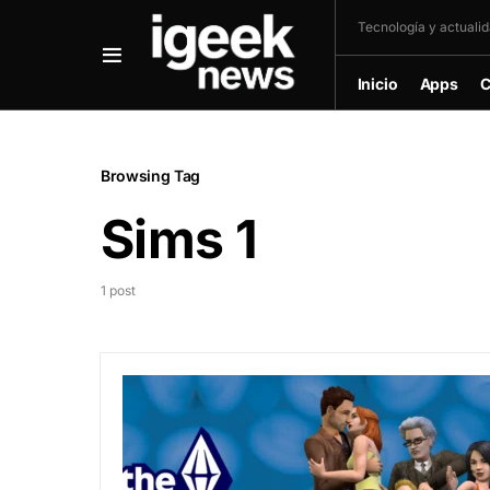
Tecnología y actualida
Inicio
Apps
C
Browsing Tag
Sims 1
1 post