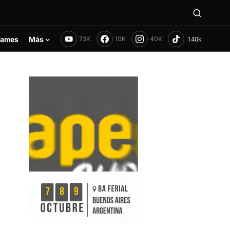
ames
Más
73K
10K
40K