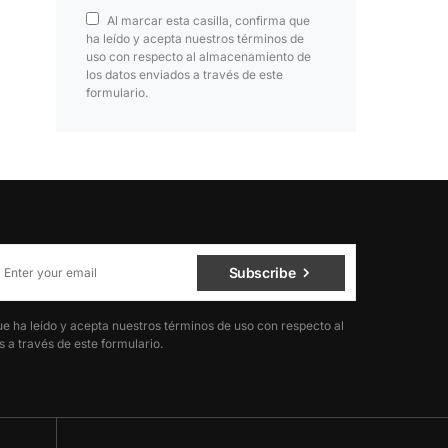
Al marcar esta casilla, confirma que
ha leído y acepta nuestros términos de
uso con respecto al almacenamiento de
los datos enviados a través de este
formulario.
Subscribe
ue ha leído y acepta nuestros términos de uso con respecto al
 a través de este formulario.