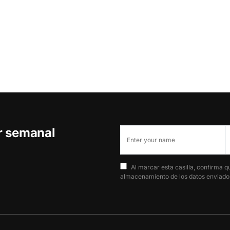
er semanal
Al marcar esta casilla, confirma q
almacenamiento de los datos enviados