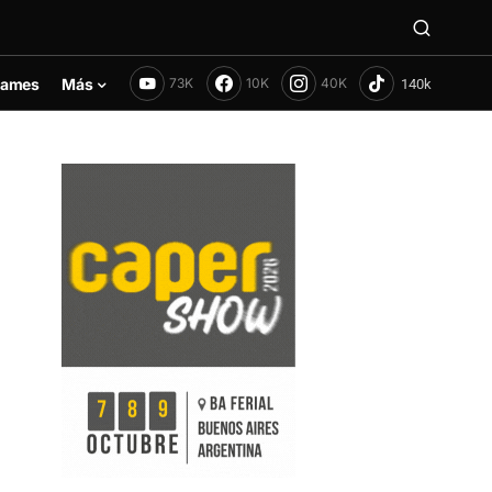
ames
Más
73K
10K
40K