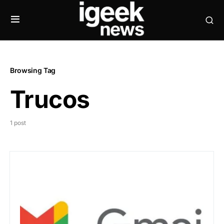
Browsing Tag
Trucos
1 post