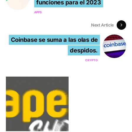
funciones para el 2023
APPS
Next Article
Coinbase se suma a las olas de
despidos.
CRYPTO