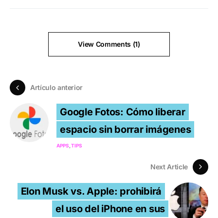
View Comments (1)
Artículo anterior
Google Fotos: Cómo liberar
espacio sin borrar imágenes
APPS
TIPS
Next Article
Elon Musk vs. Apple: prohibirá
el uso del iPhone en sus