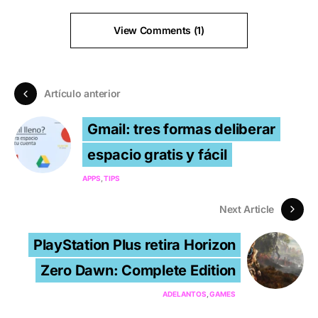
View Comments (1)
Artículo anterior
Gmail: tres formas deliberar
espacio gratis y fácil
APPS
TIPS
Next Article
PlayStation Plus retira Horizon
Zero Dawn: Complete Edition
ADELANTOS
GAMES