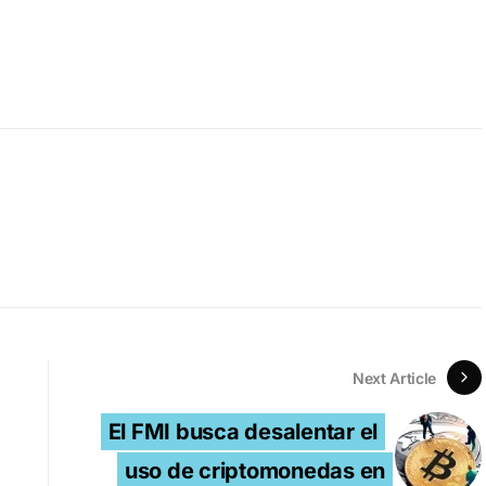
Next Article
El FMI busca desalentar el
uso de criptomonedas en