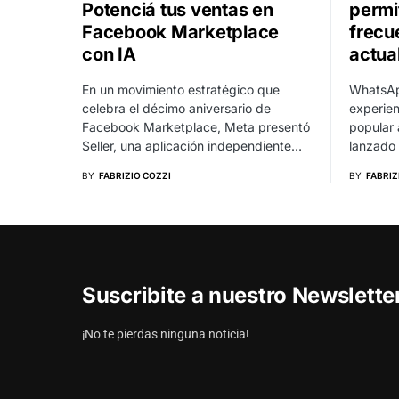
Potenciá tus ventas en
permit
Facebook Marketplace
frecu
con IA
actua
En un movimiento estratégico que
WhatsAp
celebra el décimo aniversario de
experien
Facebook Marketplace, Meta presentó
popular 
Seller, una aplicación independiente…
lanzado
BY
FABRIZIO COZZI
BY
FABRIZ
Suscribite a nuestro Newslett
¡No te pierdas ninguna noticia!