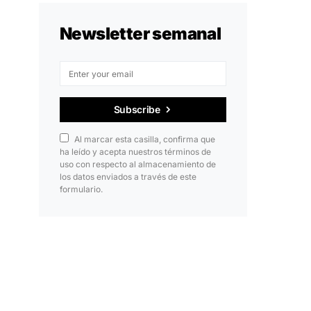
Newsletter semanal
Subscribe
Al marcar esta casilla, confirma que
ha leído y acepta nuestros términos de
uso con respecto al almacenamiento de
los datos enviados a través de este
formulario.