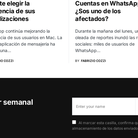
e elegir la
Cuentas en WhatsAp
encia de sus
¿Sos uno de los
lizaciones
afectados?
p continúa mejorando la
Durante la mañana del lunes, u
cia de sus usuarios en Mac. La
oleada de reportes inundó las 
aplicación de mensajería ha
sociales: miles de usuarios de
 una…
WhatsApp…
IO COZZI
BY
FABRIZIO COZZI
er semanal
Al marcar esta casilla, confirma q
almacenamiento de los datos enviados