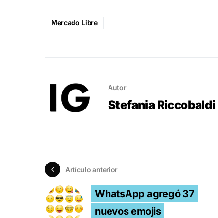
Mercado Libre
Autor
Stefania Riccobaldi
Artículo anterior
WhatsApp agregó 37
nuevos emojis