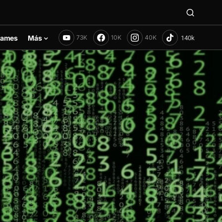
ames
Más
73K
10K
40K