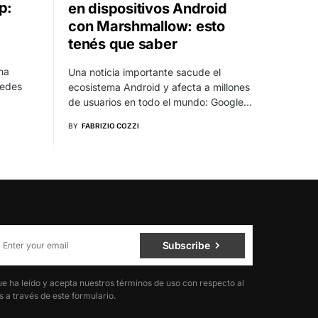
p:
en dispositivos Android
con Marshmallow: esto
tenés que saber
na
Una noticia importante sacude el
redes
ecosistema Android y afecta a millones
de usuarios en todo el mundo: Google…
BY
FABRIZIO COZZI
Subscribe
ue ha leído y acepta nuestros términos de uso con respecto al
 a través de este formulario.