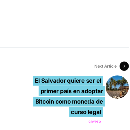
Next Article
El Salvador quiere ser el
primer país en adoptar
Bitcoin como moneda de
curso legal
CRYPTO