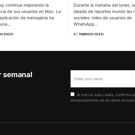
p continúa mejorando la
Durante la mañana del lunes, u
cia de sus usuarios en Mac. La
oleada de reportes inundó las 
aplicación de mensajería ha
sociales: miles de usuarios de
 una…
WhatsApp…
IO COZZI
BY
FABRIZIO COZZI
er semanal
Al marcar esta casilla, confirma q
almacenamiento de los datos enviados