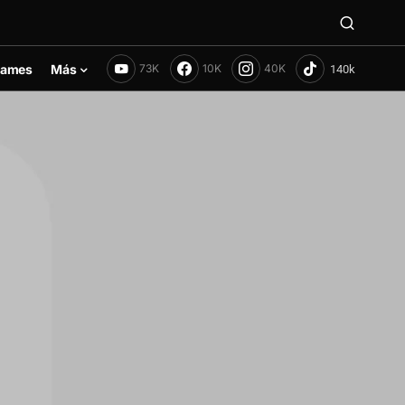
ames
Más
73K
10K
40K