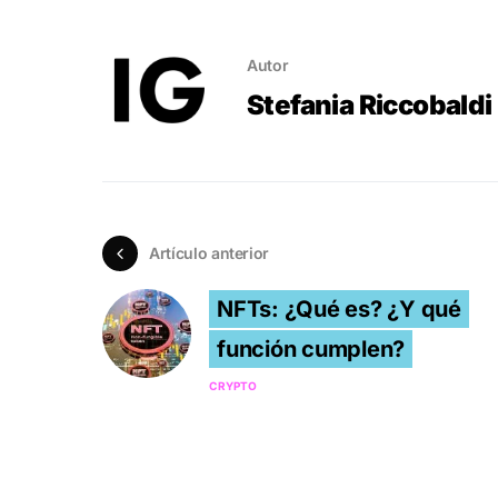
Autor
Stefania Riccobaldi
Artículo anterior
NFTs: ¿Qué es? ¿Y qué
función cumplen?
CRYPTO