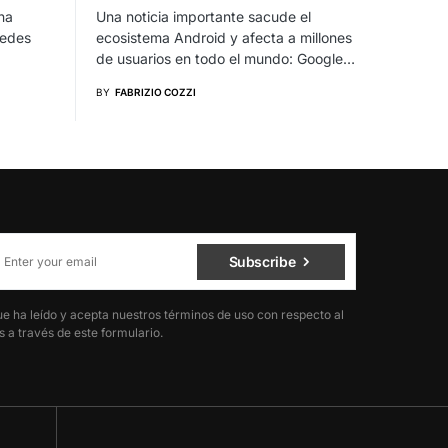
na
Una noticia importante sacude el
redes
ecosistema Android y afecta a millones
de usuarios en todo el mundo: Google…
BY
FABRIZIO COZZI
Subscribe
ue ha leído y acepta nuestros términos de uso con respecto al
 a través de este formulario.