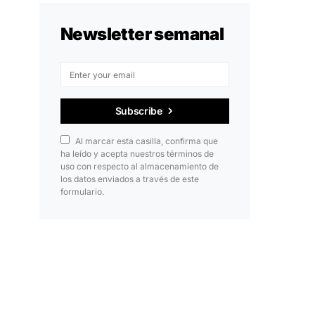
Newsletter semanal
Subscribe
Al marcar esta casilla, confirma que
ha leído y acepta nuestros términos de
uso con respecto al almacenamiento de
los datos enviados a través de este
formulario.