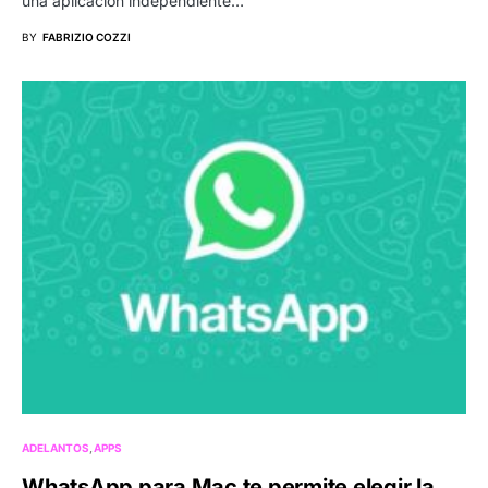
una aplicación independiente…
BY
FABRIZIO COZZI
ADELANTOS
APPS
WhatsApp para Mac te permite elegir la