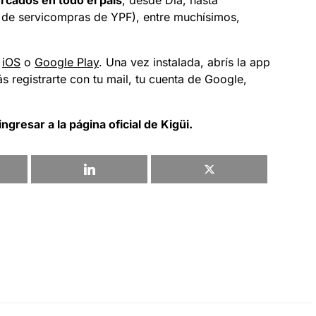
rcados en todo el país
, desde Día, hasta
io de servicompras de YPF), entre muchísimos,
e
iOS
o
Google Play
. Una vez instalada, abrís la app
ás registrarte con tu mail, tu cuenta de Google,
ingresar a
la página oficial de Kigüi.