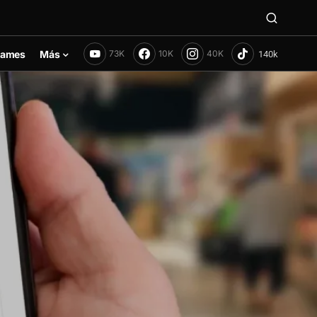
ames
Más
73K
10K
40K