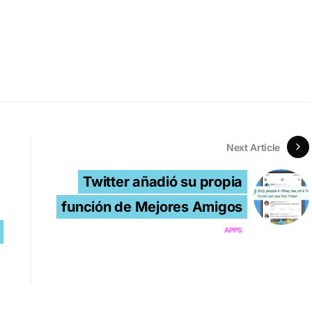
Next Article
Twitter añadió su propia
función de Mejores Amigos
APPS