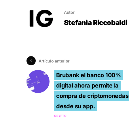
Autor
Stefania Riccobaldi
Artículo anterior
Brubank el banco 100%
digital ahora permite la
compra de criptomonedas
desde su app.
CRYPTO