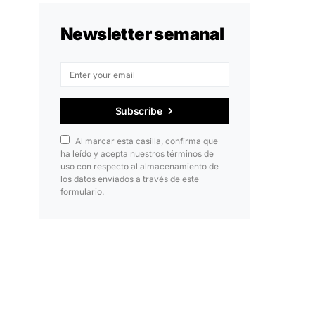
Newsletter semanal
Subscribe
Al marcar esta casilla, confirma que
ha leído y acepta nuestros términos de
uso con respecto al almacenamiento de
los datos enviados a través de este
formulario.