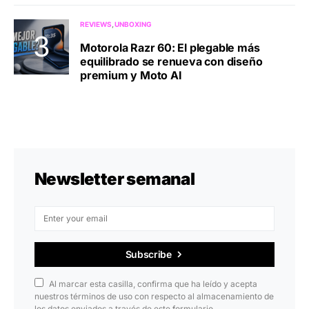
REVIEWS
UNBOXING
Motorola Razr 60: El plegable más
equilibrado se renueva con diseño
premium y Moto AI
Newsletter semanal
Subscribe
Al marcar esta casilla, confirma que ha leído y acepta
nuestros términos de uso con respecto al almacenamiento de
los datos enviados a través de este formulario.