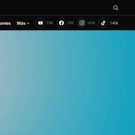
ames
Más
73K
10K
40K