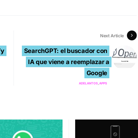
Next Article
fy
SearchGPT: el buscador con
IA que viene a reemplazar a
Google
ADELANTOS
APPS