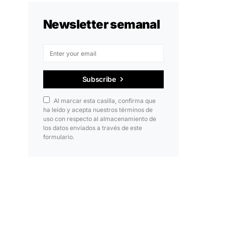
Newsletter semanal
Subscribe
Al marcar esta casilla, confirma que
ha leído y acepta nuestros términos de
uso con respecto al almacenamiento de
los datos enviados a través de este
formulario.