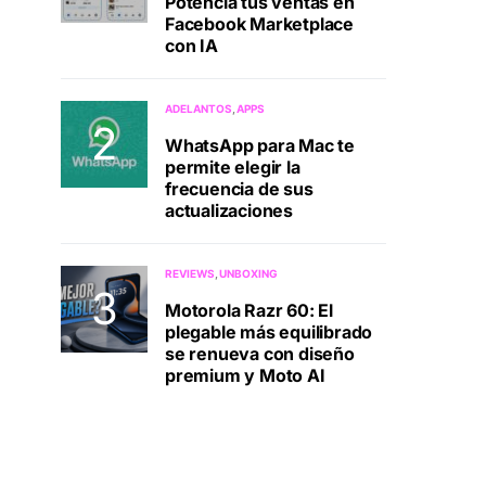
Potenciá tus ventas en
Facebook Marketplace
con IA
ADELANTOS
APPS
WhatsApp para Mac te
permite elegir la
frecuencia de sus
actualizaciones
REVIEWS
UNBOXING
Motorola Razr 60: El
plegable más equilibrado
se renueva con diseño
premium y Moto AI