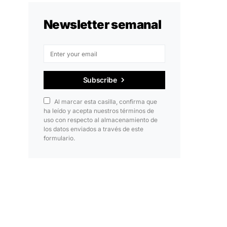
Newsletter semanal
Subscribe
Al marcar esta casilla, confirma que
ha leído y acepta nuestros términos de
uso con respecto al almacenamiento de
los datos enviados a través de este
formulario.