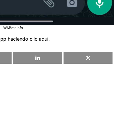
WABetaInfo
sApp haciendo
clic aquí
.