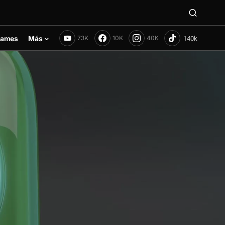
ames
Más
73K
10K
40K