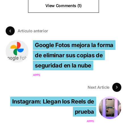
View Comments (1)
Artículo anterior
Google Fotos mejora la forma
de eliminar sus copias de
seguridad en la nube
APPS
Next Article
Instagram: Llegan los Reels de
prueba
APPS