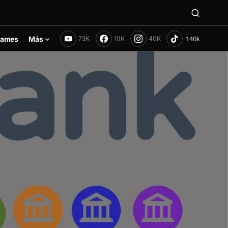
ames
Más
73K
10K
40K