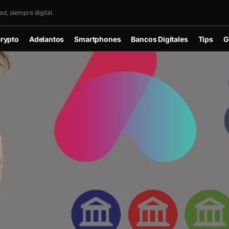
d, siempre digital.
rypto
Adelantos
Smartphones
Bancos Digitales
Tips
G