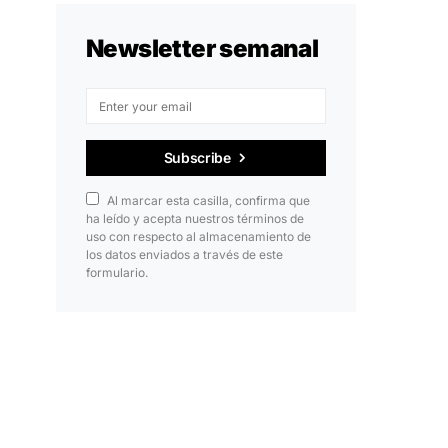
Newsletter semanal
Subscribe
Al marcar esta casilla, confirma que
ha leído y acepta nuestros términos de
uso con respecto al almacenamiento de
los datos enviados a través de este
formulario.