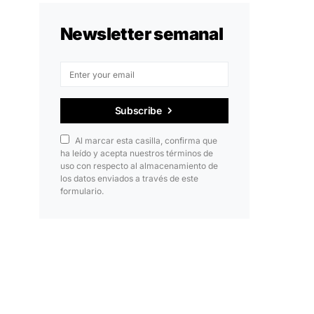
Newsletter semanal
Subscribe
Al marcar esta casilla, confirma que
ha leído y acepta nuestros términos de
uso con respecto al almacenamiento de
los datos enviados a través de este
formulario.