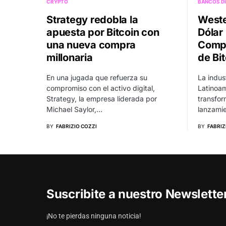
CRYPTO
BANCOS DI
Strategy redobla la
Weste
apuesta por Bitcoin con
Dólar 
una nueva compra
Compe
millonaria
de Bi
En una jugada que refuerza su
La indus
compromiso con el activo digital,
Latinoam
Strategy, la empresa liderada por
transfor
Michael Saylor,…
lanzamie
BY
FABRIZIO COZZI
BY
FABRIZ
Suscribite a nuestro Newslett
¡No te pierdas ninguna noticia!