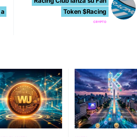
Racing Club lanza su Fan
 a
Token $Racing
CRYPTO