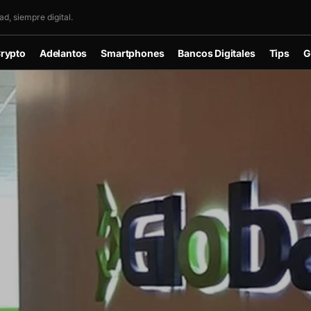
d, siempre digital.
rypto
Adelantos
Smartphones
Bancos Digitales
Tips
G