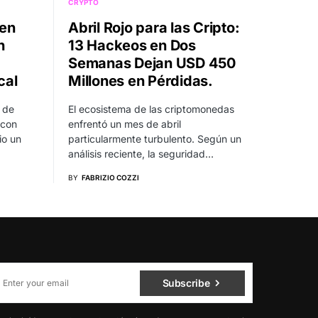
CRYPTO
 en
Abril Rojo para las Cripto:
n
13 Hackeos en Dos
Semanas Dejan USD 450
cal
Millones en Pérdidas.
 de
El ecosistema de las criptomonedas
 con
enfrentó un mes de abril
io un
particularmente turbulento. Según un
análisis reciente, la seguridad…
BY
FABRIZIO COZZI
Subscribe