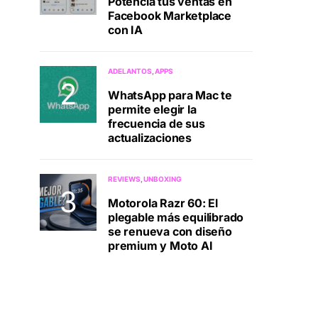
Potenciá tus ventas en
Facebook Marketplace
con IA
ADELANTOS
APPS
WhatsApp para Mac te
permite elegir la
frecuencia de sus
actualizaciones
REVIEWS
UNBOXING
Motorola Razr 60: El
plegable más equilibrado
se renueva con diseño
premium y Moto AI