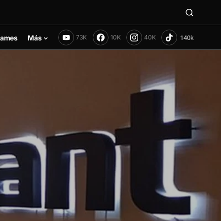
ames
Más
73K
10K
40K