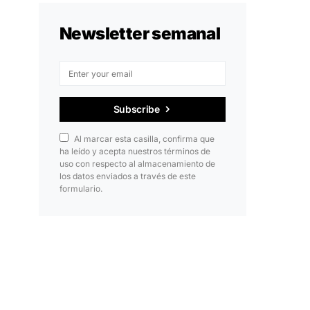
Newsletter semanal
Subscribe
Al marcar esta casilla, confirma que
ha leído y acepta nuestros términos de
uso con respecto al almacenamiento de
los datos enviados a través de este
formulario.