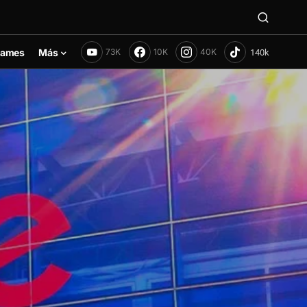
ames
Más
73K
10K
40K