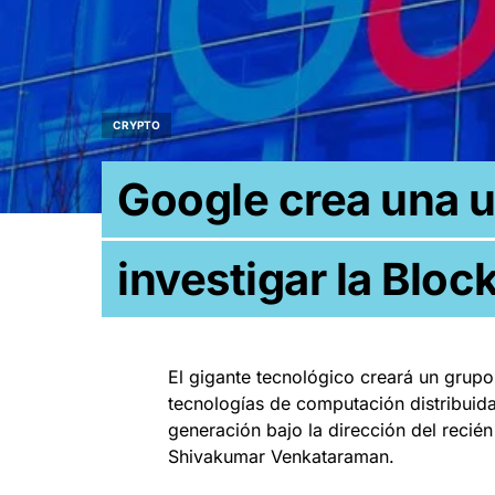
CRYPTO
Google crea una u
investigar la Bloc
El gigante tecnológico creará un grupo
tecnologías de computación distribui
generación bajo la dirección del recié
Shivakumar Venkataraman.