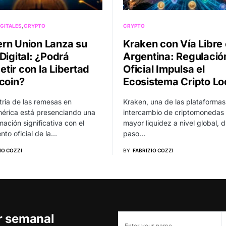
GITALES
CRYPTO
CRYPTO
rn Union Lanza su
Kraken con Vía Libre
Digital: ¿Podrá
Argentina: Regulació
tir con la Libertad
Oficial Impulsa el
tcoin?
Ecosistema Cripto Lo
tria de las remesas en
Kraken, una de las plataformas
érica está presenciando una
intercambio de criptomonedas
mación significativa con el
mayor liquidez a nivel global, d
nto oficial de la…
paso…
IO COZZI
BY
FABRIZIO COZZI
er semanal