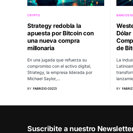
CRYPTO
BANCOS DI
Strategy redobla la
Weste
apuesta por Bitcoin con
Dólar 
una nueva compra
Compe
millonaria
de Bi
En una jugada que refuerza su
La indus
compromiso con el activo digital,
Latinoam
Strategy, la empresa liderada por
transfor
Michael Saylor,…
lanzamie
BY
FABRIZIO COZZI
BY
FABRIZ
Suscribite a nuestro Newslett