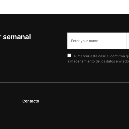
er semanal
Al marcar esta casilla, confirma q
almacenamiento de los datos enviados
Contacto