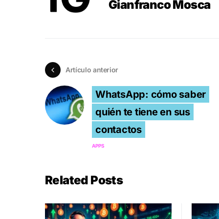
Gianfranco Mosca
Artículo anterior
WhatsApp: cómo saber
quién te tiene en sus
contactos
APPS
Related Posts