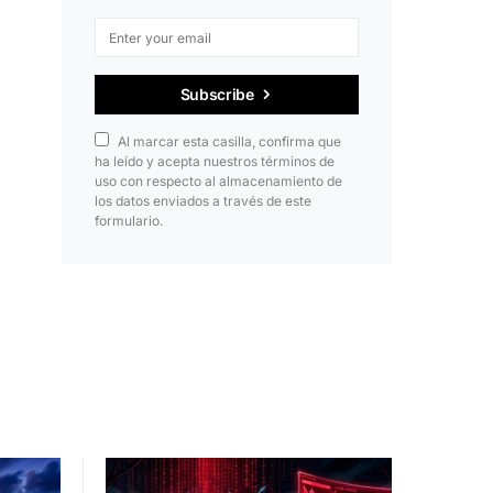
Subscribe
Al marcar esta casilla, confirma que
ha leído y acepta nuestros términos de
uso con respecto al almacenamiento de
los datos enviados a través de este
formulario.