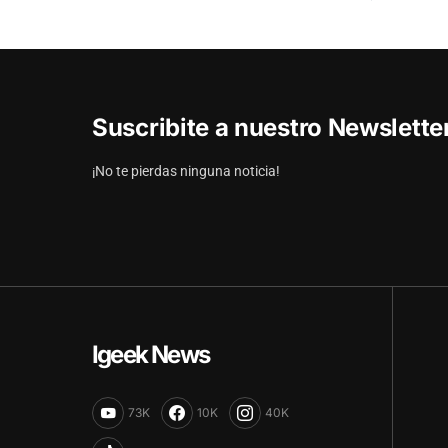
Suscribite a nuestro Newslett
¡No te pierdas ninguna noticia!
Igeek News
73K
10K
40K