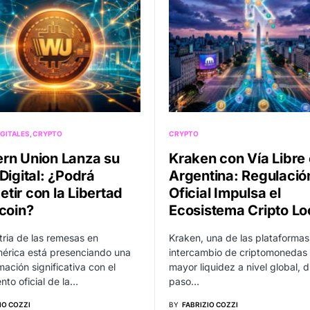
GITALES
CRYPTO
CRYPTO
rn Union Lanza su
Kraken con Vía Libre
Digital: ¿Podrá
Argentina: Regulació
tir con la Libertad
Oficial Impulsa el
tcoin?
Ecosistema Cripto Lo
tria de las remesas en
Kraken, una de las plataformas
érica está presenciando una
intercambio de criptomonedas
mación significativa con el
mayor liquidez a nivel global, d
nto oficial de la…
paso…
IO COZZI
BY
FABRIZIO COZZI