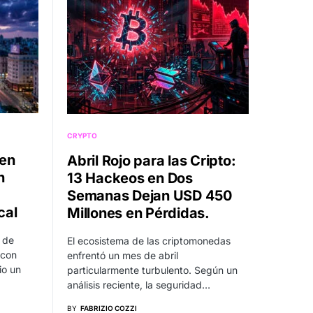
CRYPTO
 en
Abril Rojo para las Cripto:
n
13 Hackeos en Dos
Semanas Dejan USD 450
cal
Millones en Pérdidas.
 de
El ecosistema de las criptomonedas
 con
enfrentó un mes de abril
io un
particularmente turbulento. Según un
análisis reciente, la seguridad…
BY
FABRIZIO COZZI