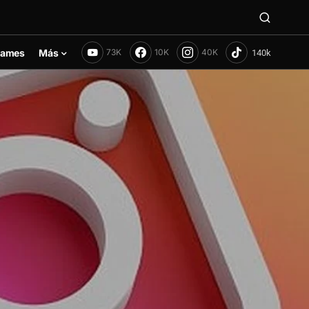
ames
Más
73K
10K
40K