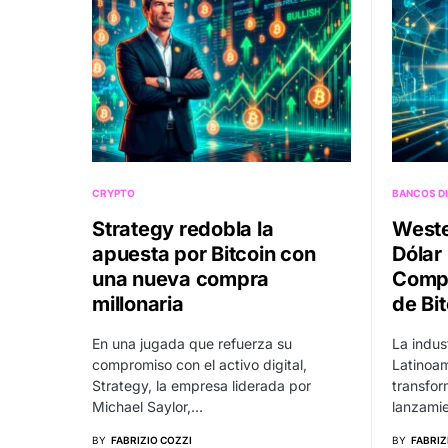
CRYPTO
BANCOS DI
Strategy redobla la
Weste
apuesta por Bitcoin con
Dólar 
una nueva compra
Compe
millonaria
de Bi
En una jugada que refuerza su
La indus
compromiso con el activo digital,
Latinoam
Strategy, la empresa liderada por
transfor
Michael Saylor,…
lanzamie
BY
FABRIZIO COZZI
BY
FABRIZ