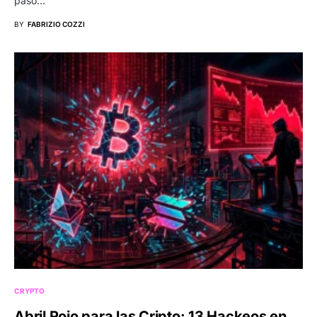
paso…
BY
FABRIZIO COZZI
CRYPTO
Abril Rojo para las Cripto: 13 Hackeos en