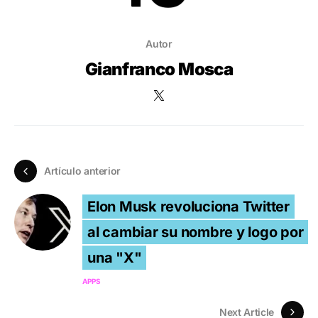
Autor
Gianfranco Mosca
Artículo anterior
Elon Musk revoluciona Twitter
al cambiar su nombre y logo por
una "X"
APPS
Next Article