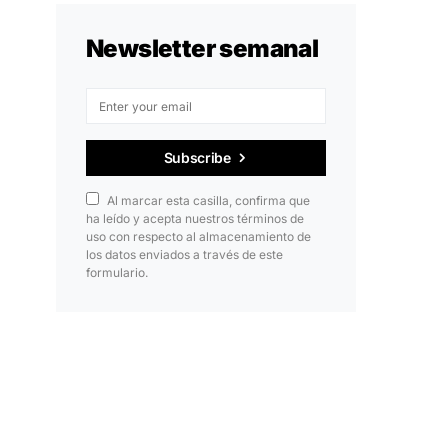
Newsletter semanal
Subscribe
Al marcar esta casilla, confirma que
ha leído y acepta nuestros términos de
uso con respecto al almacenamiento de
los datos enviados a través de este
formulario.