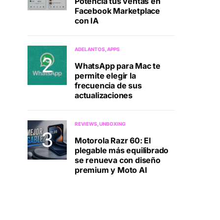
Potenciá tus ventas en
Facebook Marketplace
con IA
ADELANTOS
APPS
WhatsApp para Mac te
permite elegir la
frecuencia de sus
actualizaciones
REVIEWS
UNBOXING
Motorola Razr 60: El
plegable más equilibrado
se renueva con diseño
premium y Moto AI