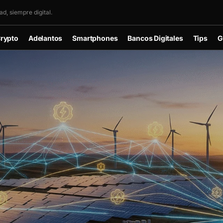
d, siempre digital.
rypto
Adelantos
Smartphones
Bancos Digitales
Tips
G