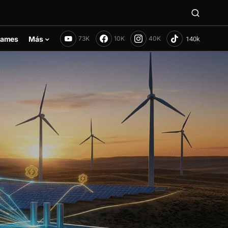
ames
Más
73K
10K
40K