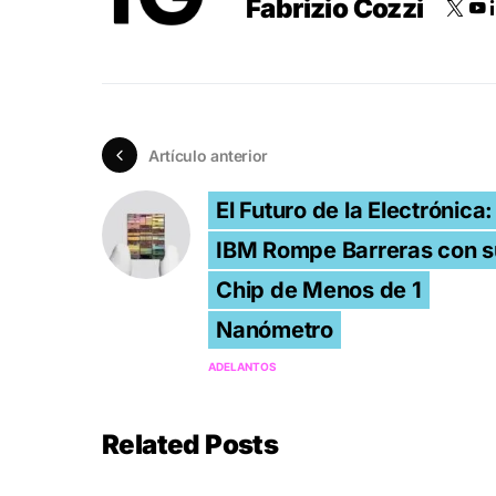
Fabrizio Cozzi
Artículo anterior
El Futuro de la Electrónica:
IBM Rompe Barreras con s
Chip de Menos de 1
Nanómetro
ADELANTOS
Related Posts