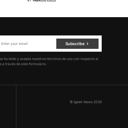
BY
FABRIZIO COZZI
Subscribe
ue ha leído y acepta nuestros términos de uso con respecto al
 a través de este formulario.
© Igeek News 2026