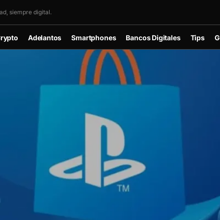
d, siempre digital.
rypto
Adelantos
Smartphones
Bancos Digitales
Tips
G