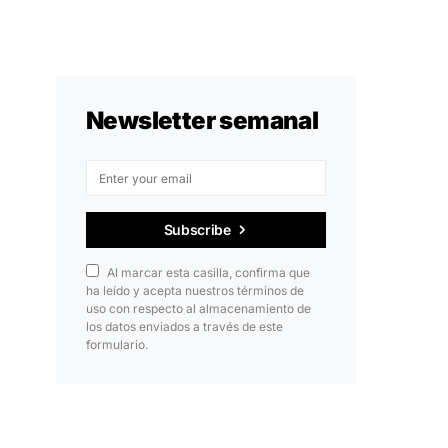
Newsletter semanal
Subscribe
Al marcar esta casilla, confirma que
ha leído y acepta nuestros términos de
uso con respecto al almacenamiento de
los datos enviados a través de este
formulario.