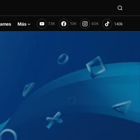
ames
Más
73K
10K
40K