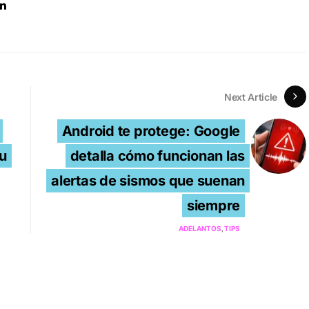
Next Article
Android te protege: Google
u
detalla cómo funcionan las
alertas de sismos que suenan
siempre
ADELANTOS
TIPS