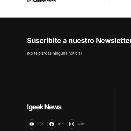
BY
FABRIZIO COZZI
Suscribite a nuestro Newslett
¡No te pierdas ninguna noticia!
Igeek News
73K
10K
40K