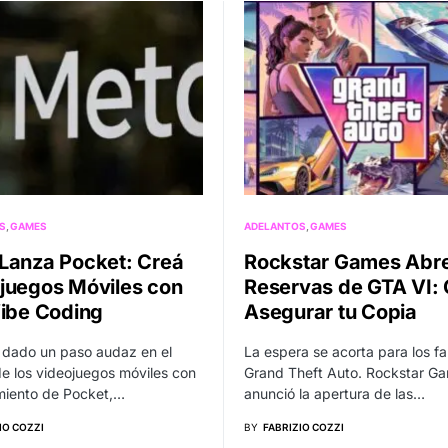
S
GAMES
ADELANTOS
GAMES
Lanza Pocket: Creá
Rockstar Games Abre
juegos Móviles con
Reservas de GTA VI:
Vibe Coding
Asegurar tu Copia
 dado un paso audaz en el
La espera se acorta para los f
 los videojuegos móviles con
Grand Theft Auto. Rockstar G
miento de Pocket,…
anunció la apertura de las…
IO COZZI
BY
FABRIZIO COZZI