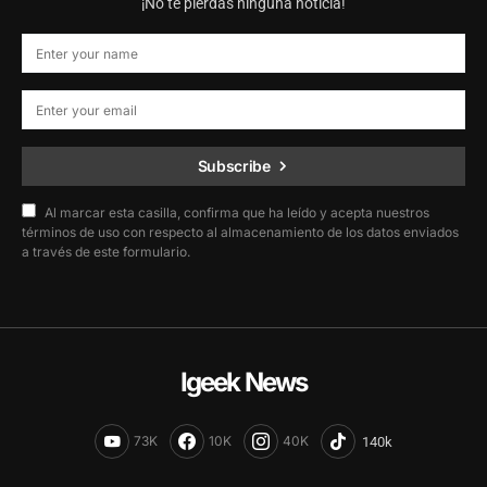
¡No te pierdas ninguna noticia!
Subscribe
Al marcar esta casilla, confirma que ha leído y acepta nuestros
términos de uso con respecto al almacenamiento de los datos enviados
a través de este formulario.
Igeek News
73K
10K
40K