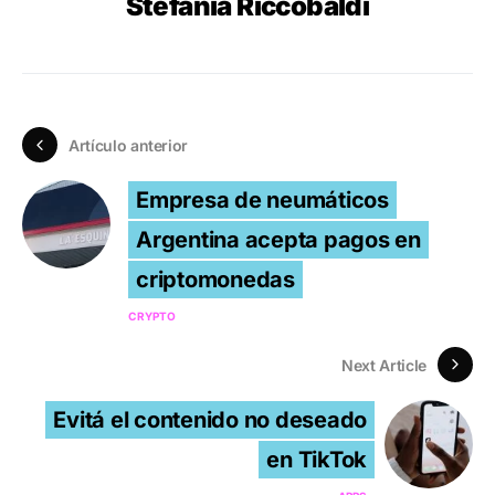
Stefania Riccobaldi
Artículo anterior
Empresa de neumáticos
Argentina acepta pagos en
criptomonedas
CRYPTO
Next Article
Evitá el contenido no deseado
en TikTok