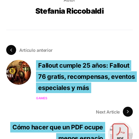
Stefania Riccobaldi
Artículo anterior
Fallout cumple 25 años: Fallout
76 gratis, recompensas, eventos
especiales y más
GAMES
Next Article
Cómo hacer que un PDF ocupe
menos espacio